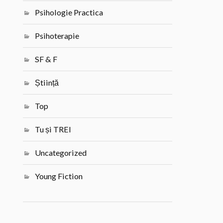
Psihologie Practica
Psihoterapie
SF & F
Știință
Top
Tu și TREI
Uncategorized
Young Fiction