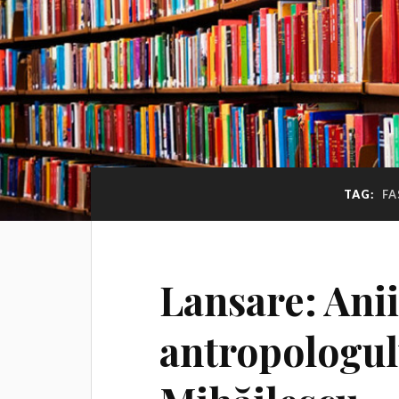
TAG:
FA
Lansare: Anii
antropologulu