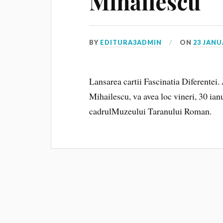
Mihăilescu
BY
EDITURA3ADMIN
ON
23 JANU
Lansarea cartii Fascinatia Diferentei.
Mihailescu, va avea loc vineri, 30 ian
cadrulMuzeului Taranului Roman.