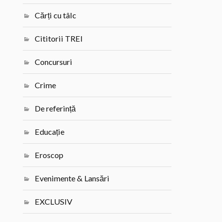
Cărți cu tâlc
Cititorii TREI
Concursuri
Crime
De referință
Educație
Eroscop
Evenimente & Lansări
EXCLUSIV