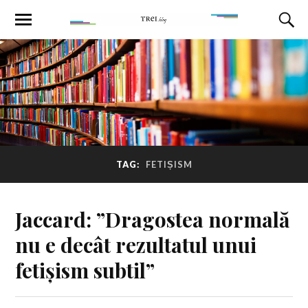
TAG:
FETIȘISM
Jaccard: ”Dragostea normală
nu e decât rezultatul unui
fetișism subtil”