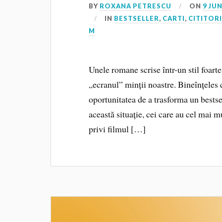
BY
ROXANA PETRESCU
ON
9 JUN
IN
BESTSELLER
,
CARTI
,
CITITORI
M
Unele romane scrise într-un stil foarte
„ecranul” minții noastre. Bineînțeles 
oportunitatea de a trasforma un bestse
această situație, cei care au cel mai mu
privi filmul […]