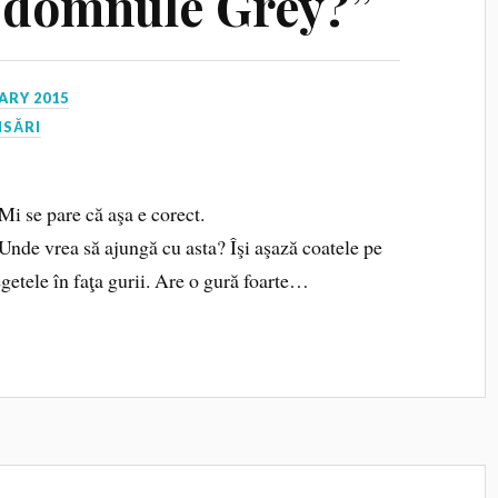
, domnule Grey?”
ARY 2015
NSĂRI
Mi se pare că aşa e corect.
Unde vrea să ajungă cu asta? Îşi aşază coatele pe
egetele în faţa gurii. Are o gură foarte…