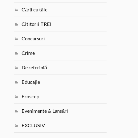
Cărți cu tâlc
Cititorii TREI
Concursuri
Crime
De referință
Educație
Eroscop
Evenimente & Lansări
EXCLUSIV