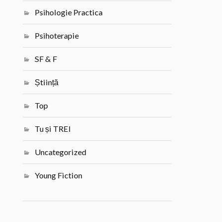
Psihologie Practica
Psihoterapie
SF & F
Știință
Top
Tu și TREI
Uncategorized
Young Fiction