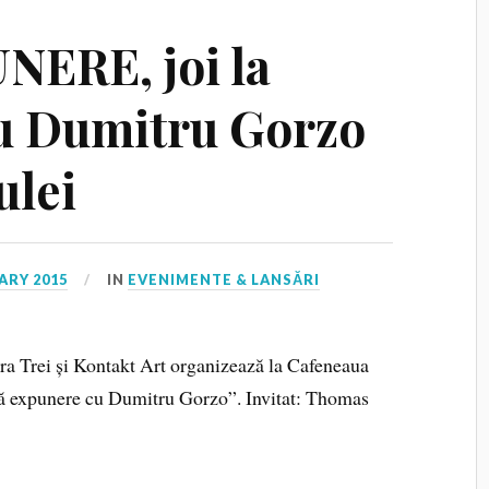
ERE, joi la
cu Dumitru Gorzo
ulei
ARY 2015
IN
EVENIMENTE & LANSĂRI
tura Trei și Kontakt Art organizează la Cafeneaua
ă expunere cu Dumitru Gorzo”. Invitat: Thomas