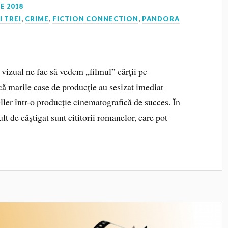
E 2018
I TREI
,
CRIME
,
FICTION CONNECTION
,
PANDORA
 vizual ne fac să vedem „filmul” cărții pe
că marile case de producție au sesizat imediat
ller într-o producție cinematografică de succes. În
lt de câștigat sunt cititorii romanelor, care pot