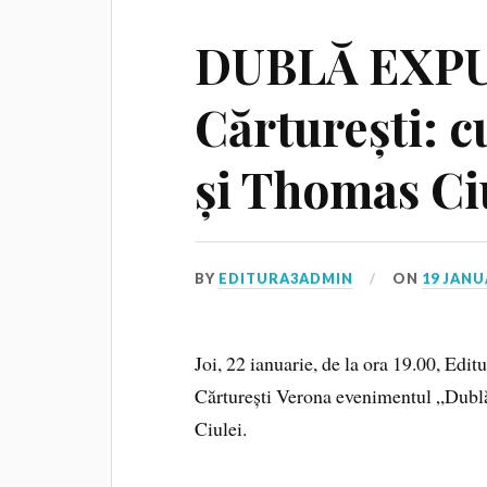
DUBLĂ EXPUN
Cărturești: 
și Thomas Ci
BY
EDITURA3ADMIN
ON
19 JANU
Joi, 22 ianuarie, de la ora 19.00, Edi
Cărturești Verona evenimentul „Dubl
Ciulei.