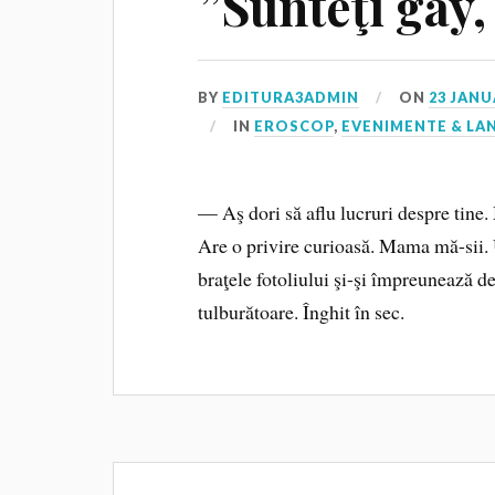
”Sunteţi gay
BY
EDITURA3ADMIN
ON
23 JANU
IN
EROSCOP
,
EVENIMENTE & LA
— Aş dori să aflu lucruri despre tine. 
Are o privire curioasă. Mama mă-sii. 
braţele fotoliului şi-şi împreunează d
tulburătoare. Înghit în sec.