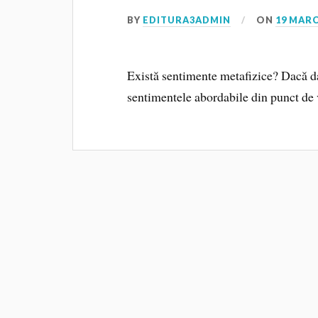
BY
EDITURA3ADMIN
ON
19 MARC
Există sentimente metafizice? Dacă da,
sentimentele abordabile din punct de