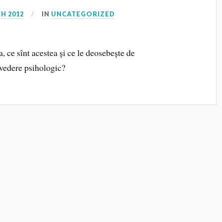
H 2012
IN
UNCATEGORIZED
 ce sînt acestea și ce le deosebește de
 vedere psihologic?