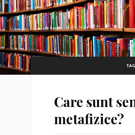
TAG
Care sunt se
metafizice?