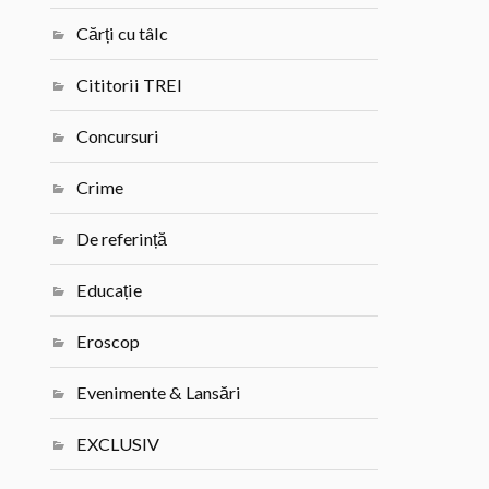
Cărți cu tâlc
Cititorii TREI
Concursuri
Crime
De referință
Educație
Eroscop
Evenimente & Lansări
EXCLUSIV