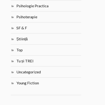
Psihologie Practica
Psihoterapie
SF & F
Știință
Top
Tu și TREI
Uncategorized
Young Fiction