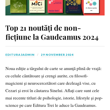
Top 21 noutăți de non-
ficțiune la Gaudeamus 2024
EDITURA3ADMIN
29 NOVEMBER 2024
Noua ediție a târgului de carte se anunță plină de vrajă:
cu celule cântătoare și crengi aurite, cu filosofi-
magicieni și neurocercetători care dezleagă vise, cu
Cezari și eroi în căutarea Sinelui. Aflați care sunt cele
mai recente titluri de psihologie, istorie, lifestyle și pop-
science pe care Editura Trei le aduce la Gaudeamus.