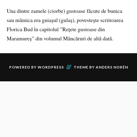
Una dintre zamele (ciorbe) gustoase făcute de bunica
sau mămica era guiașul (gulaș), povestește scriitoarea
Florica Bud în capitolul ”Rețete gustoase din
Maramureș” din volumul Mâncăruri de altă dată.
&
POWERED BY
WORDPRESS
THEME BY
ANDERS NORÉN