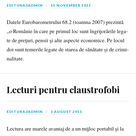
EDITURA3ADMIN
15 NOVEMBER 2011
Da­te­le Eu­ro­ba­ro­me­tru­lui 68.2 (toam­na 2007) pre­zin­tă
„o Ro­mâ­nie în care pe pri­mul loc sunt în­gri­jo­ră­ri­le le­ga­
te de pre­ţuri, pen­sii şi alte as­pec­te eco­no­mi­ce. Pe lo­cul
doi sunt te­me­ri­le le­ga­te de sta­rea de să­nă­ta­te şi de cri­mi­
na­li­ta­te.
Lecturi pentru claustrofobi
EDITURA3ADMIN
1 AUGUST 2011
Lectura are marele avantaj de a un mijloc portabil şi la