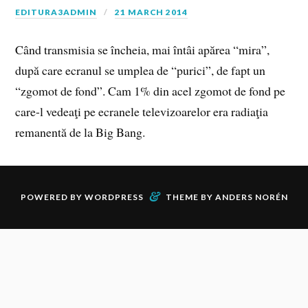
EDITURA3ADMIN
21 MARCH 2014
Când transmisia se încheia, mai întâi apărea “mira”,
după care ecranul se umplea de “purici”, de fapt un
“zgomot de fond”. Cam 1% din acel zgomot de fond pe
care-l vedeaţi pe ecranele televizoarelor era radiaţia
remanentă de la Big Bang.
&
POWERED BY
WORDPRESS
THEME BY
ANDERS NORÉN