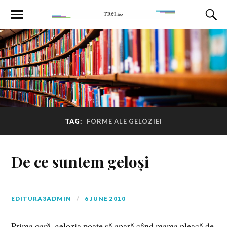
TAG:
FORME ALE GELOZIEI
De ce suntem geloși
EDITURA3ADMIN
6 JUNE 2010
Prima oară, gelozia poate să apară când mama pleacă de