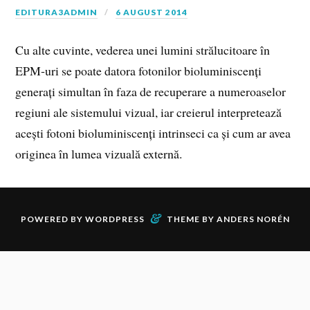
EDITURA3ADMIN
6 AUGUST 2014
Cu alte cuvinte, vederea unei lumini strălucitoare în
EPM‑uri se poate datora fotonilor bioluminiscenți
generați simultan în faza de recuperare a numeroaselor
regiuni ale sistemului vizual, iar creierul interpretează
acești fotoni bioluminiscenți intrinseci ca și cum ar avea
originea în lumea vizuală externă.
&
POWERED BY
WORDPRESS
THEME BY
ANDERS NORÉN