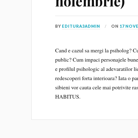
noiembrie)
BY
EDITURA3ADMIN
ON
17 NOV
Cand e cazul sa mergi la psiholog? Cu
public? Cum impaci personajele bune s
e profilul psihologic al adevaratilor li
redescoperi forta interioara? Iata o pa
sibieni vor cauta cele mai potrivite ra
HABITUS.