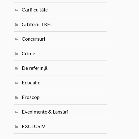
Cărți cu tâlc
Cititorii TREI
Concursuri
Crime
De referință
Educație
Eroscop
Evenimente & Lansări
EXCLUSIV