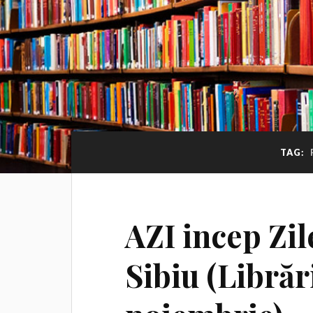
TAG:
AZI incep Zil
Sibiu (Librăr