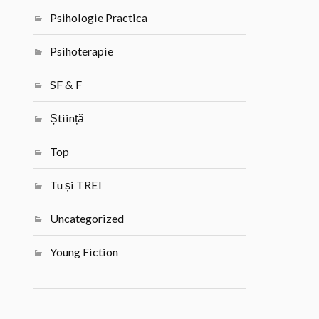
Psihologie Practica
Psihoterapie
SF & F
Știință
Top
Tu și TREI
Uncategorized
Young Fiction