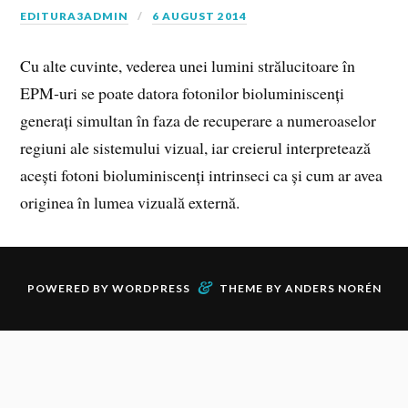
EDITURA3ADMIN
6 AUGUST 2014
Cu alte cuvinte, vederea unei lumini strălucitoare în
EPM‑uri se poate datora fotonilor bioluminiscenți
generați simultan în faza de recuperare a numeroaselor
regiuni ale sistemului vizual, iar creierul interpretează
acești fotoni bioluminiscenți intrinseci ca și cum ar avea
originea în lumea vizuală externă.
&
POWERED BY
WORDPRESS
THEME BY
ANDERS NORÉN