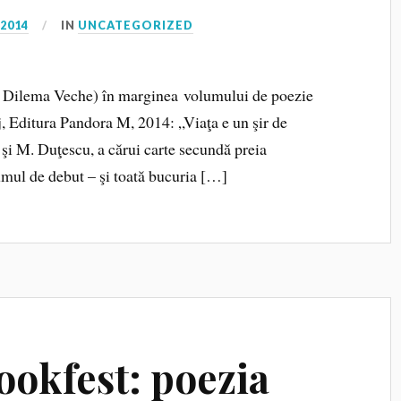
 2014
IN
UNCATEGORIZED
 Dilema Veche) în marginea volumului de poezie
j, Editura Pandora M, 2014: „Viaţa e un şir de
 şi M. Duţescu, a cărui carte secundă preia
lumul de debut – şi toată bucuria […]
ookfest: poezia