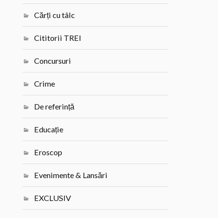
Cărți cu tâlc
Cititorii TREI
Concursuri
Crime
De referință
Educație
Eroscop
Evenimente & Lansări
EXCLUSIV