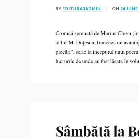
BY
EDITURA3ADMIN
ON
24 JUNE
Cronică semnată de Marius Chivu (în
al lui M. Duţescu, franceza un avanta
plecări“, scrie la începutul unui poem
lucrurile de unde au fost lăsate în vo
Sâmbătă la B