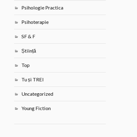
Psihologie Practica
Psihoterapie
SF & F
Știință
Top
Tu și TREI
Uncategorized
Young Fiction