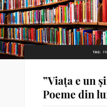
TAG:
F
”Viața e un și
Poeme din lu