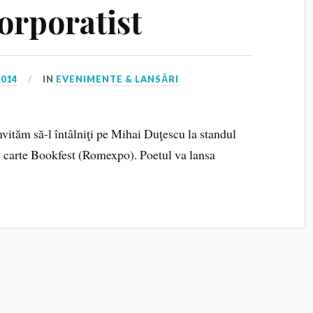
orporatist
2014
IN
EVENIMENTE & LANSĂRI
vităm să-l întâlniţi pe Mihai Duţescu la standul
de carte Bookfest (Romexpo). Poetul va lansa