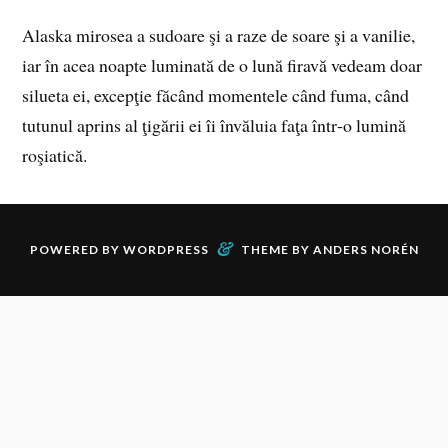
Alaska mirosea a sudoare şi a raze de soare şi a vanilie,
iar în acea noapte luminată de o lună firavă vedeam doar
silueta ei, excepţie făcând momentele când fuma, când
tutunul aprins al ţigării ei îi învăluia faţa într‑o lumină
roşiatică.
&
POWERED BY
WORDPRESS
THEME BY
ANDERS NORÉN