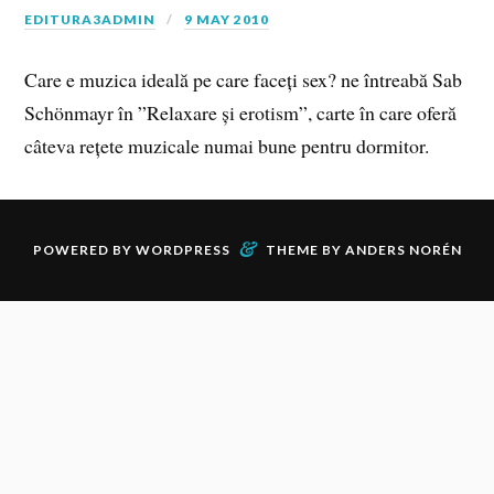
EDITURA3ADMIN
9 MAY 2010
Care e muzica ideală pe care faceți sex? ne întreabă Sab
Schönmayr în ”Relaxare și erotism”, carte în care oferă
câteva rețete muzicale numai bune pentru dormitor.
&
POWERED BY
WORDPRESS
THEME BY
ANDERS NORÉN