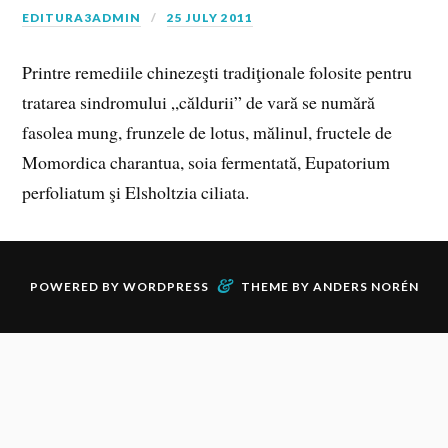
EDITURA3ADMIN
25 JULY 2011
Printre remediile chinezeşti tradiţionale folosite pentru
tratarea sindromului „căldurii” de vară se numără
fasolea mung, frunzele de lotus, mălinul, fructele de
Momordica charantua, soia fermentată, Eupatorium
perfoliatum şi Elsholtzia ciliata.
&
POWERED BY
WORDPRESS
THEME BY
ANDERS NORÉN