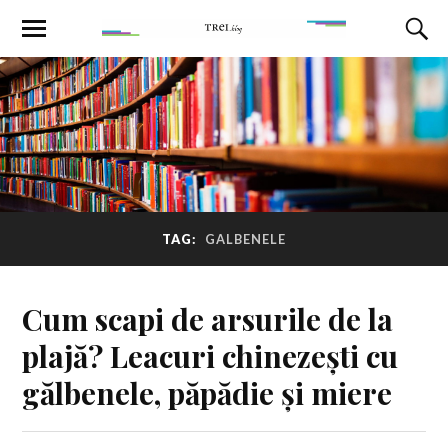
TAG:
GALBENELE
Cum scapi de arsurile de la
plajă? Leacuri chinezești cu
gălbenele, păpădie și miere