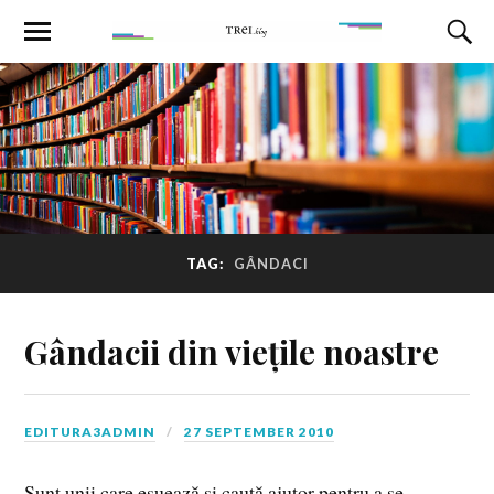
TAG:
GÂNDACI
Gândacii din viețile noastre
EDITURA3ADMIN
27 SEPTEMBER 2010
Sunt unii care eşuează şi caută ajutor pentru a se