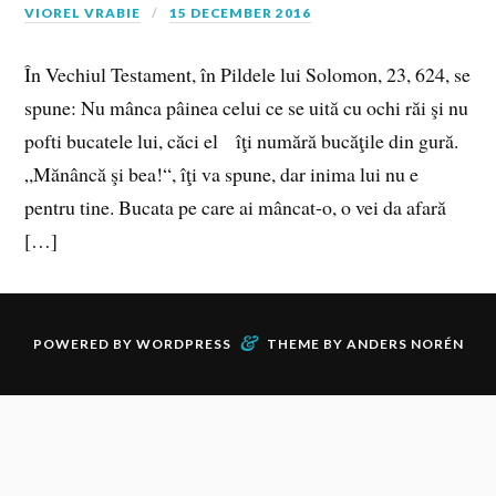
VIOREL VRABIE
15 DECEMBER 2016
În Vechiul Testament, în Pildele lui Solomon, 23, 624, se
spune: Nu mânca pâinea celui ce se uită cu ochi răi şi nu
pofti bucatele lui, căci el îţi numără bucăţile din gură.
„Mănâncă şi bea!“, îţi va spune, dar inima lui nu e
pentru tine. Bucata pe care ai mâncat‑o, o vei da afară
[…]
&
POWERED BY
WORDPRESS
THEME BY
ANDERS NORÉN