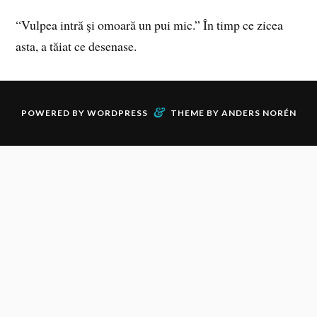
“Vulpea intră şi omoară un pui mic.” În timp ce zicea
asta, a tăiat ce desenase.
&
POWERED BY
WORDPRESS
THEME BY
ANDERS NORÉN