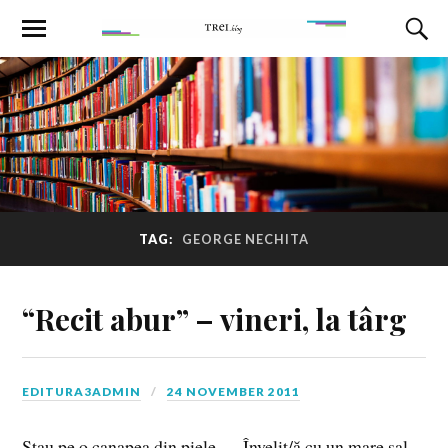
TAG:
GEORGE NECHITA
“Recit abur” – vineri, la târg
EDITURA3ADMIN
24 NOVEMBER 2011
Stau pe o canapea din piele.- – Învelit/ă cu un mare şal.