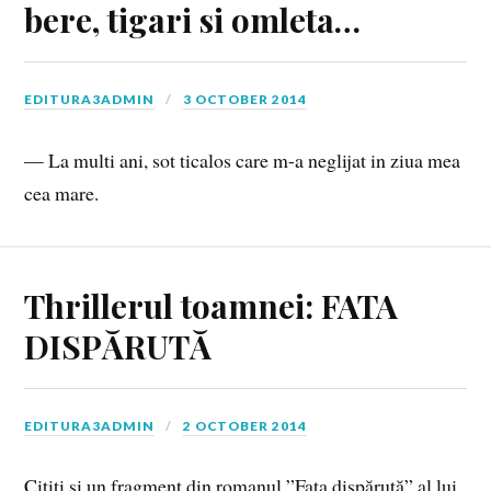
bere, tigari si omleta…
EDITURA3ADMIN
3 OCTOBER 2014
— La multi ani, sot ticalos care m-a neglijat in ziua mea
cea mare.
Thrillerul toamnei: FATA
DISPĂRUTĂ
EDITURA3ADMIN
2 OCTOBER 2014
Citiți și un fragment din romanul ”Fata dispărută” al lui