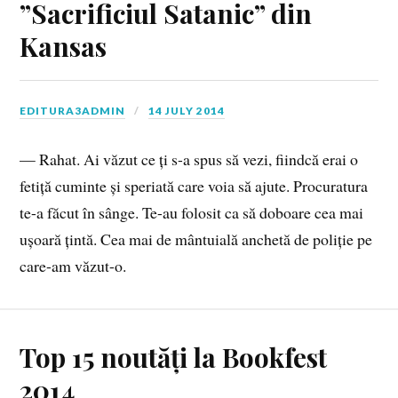
”Sacrificiul Satanic” din
Kansas
EDITURA3ADMIN
14 JULY 2014
— Rahat. Ai văzut ce ți s-a spus să vezi, fiindcă erai o
fetiță cuminte și speriată care voia să ajute. Procuratura
te-a făcut în sânge. Te-au folosit ca să doboare cea mai
ușoară țintă. Cea mai de mântuială anchetă de poliție pe
care-am văzut-o.
Top 15 noutăți la Bookfest
2014