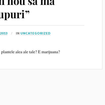
n nou să mă
rupuri”
 2013
IN
UNCATEGORIZED
u plantele alea ale tale? E marijuana?