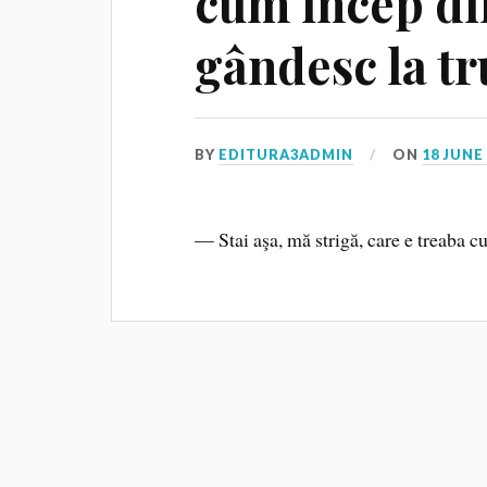
cum încep di
gândesc la t
BY
EDITURA3ADMIN
ON
18 JUNE
— Stai aşa, mă strigă, care e treaba c