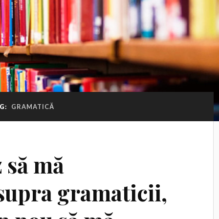
G:
GRAMATICĂ
 să mă
supra gramaticii,