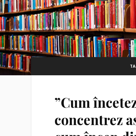
TA
”Cum încetez
concentrez a