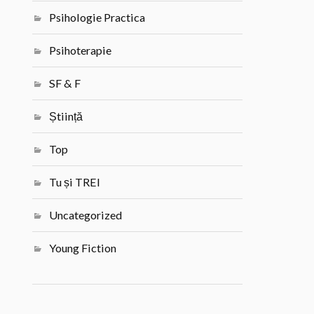
Psihologie Practica
Psihoterapie
SF & F
Știință
Top
Tu și TREI
Uncategorized
Young Fiction