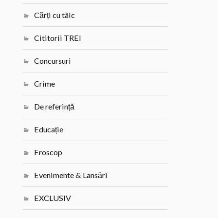
Cărți cu tâlc
Cititorii TREI
Concursuri
Crime
De referință
Educație
Eroscop
Evenimente & Lansări
EXCLUSIV