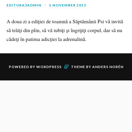
EDITURA3ADMIN
5 NOVEMBER 2013
A doua zi a ediției de toamnă a Săptămânii Psi vă invită
să trăiți din plin, să vă iubiți și îngrijiți corpul, dar să nu
cădeți în patima adicției la adrenalină.
&
POWERED BY
WORDPRESS
THEME BY
ANDERS NORÉN