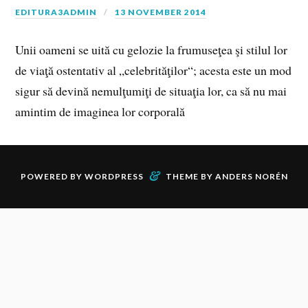
EDITURA3ADMIN
13 NOVEMBER 2014
Unii oameni se uită cu gelozie la frumuseţea şi stilul lor
de viaţă ostentativ al „celebrităţilor“; acesta este un mod
sigur să devină nemulţumiţi de situaţia lor, ca să nu mai
amintim de imaginea lor corporală
&
POWERED BY
WORDPRESS
THEME BY
ANDERS NORÉN