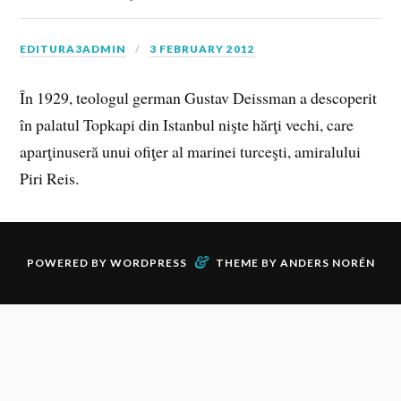
EDITURA3ADMIN
3 FEBRUARY 2012
În 1929, teologul german Gustav Deissman a descoperit
în palatul Topkapi din Istanbul nişte hărţi vechi, care
aparţinuseră unui ofiţer al marinei turceşti, amiralului
Piri Reis.
&
POWERED BY
WORDPRESS
THEME BY
ANDERS NORÉN