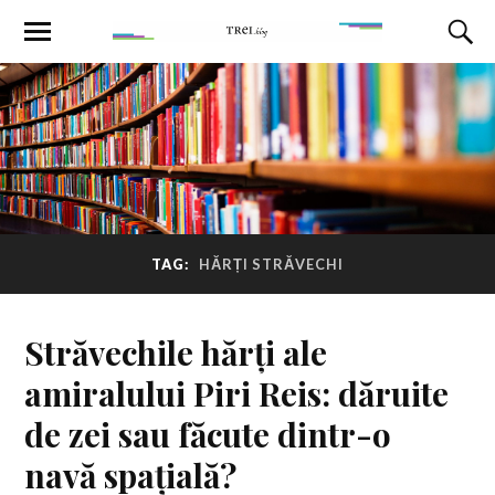
TAG:
HĂRȚI STRĂVECHI
Străvechile hărți ale
amiralului Piri Reis: dăruite
de zei sau făcute dintr-o
navă spațială?