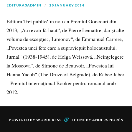
EDITURA3ADMIN
10 JANUARY 2014
Editura Trei publică în nou an Premiul Goncourt din
2013, „Au revoir là-haut“, de Pierre Lemaitre, dar şi alte
volume de excepţie: „Limonov“, de Emmanuel Carrere,
„Povestea unei fete care a supravieţuit holocaustului.
Jurnal“ (1938-1945), de Helga Weissová, „Neînţelegere
la Moscova“, de Simone de Beauvoir, „Povestea lui
Hanna Yacub“ (The Druze of Belgrade), de Rabee Jaber
– Premiul internaţional Booker pentru romanul arab
2012.
&
POWERED BY
WORDPRESS
THEME BY
ANDERS NORÉN