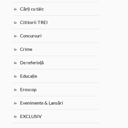
Cărți cu tâlc
Cititorii TREI
Concursuri
Crime
De referință
Educație
Eroscop
Evenimente & Lansări
EXCLUSIV