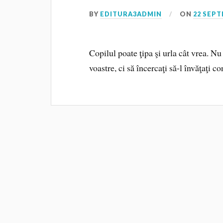
BY
EDITURA3ADMIN
ON
22 SEPT
Copilul poate ţipa şi urla cât vrea. Nu
voastre, ci să încercaţi să-l învăţaţi c