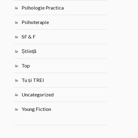
Psihologie Practica
Psihoterapie
SF & F
Știință
Top
Tu și TREI
Uncategorized
Young Fiction