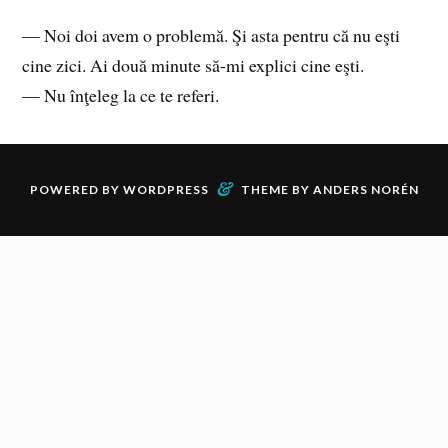
— Noi doi avem o problemă. Şi asta pentru că nu eşti
cine zici. Ai două minute să-mi explici cine eşti.
— Nu înţeleg la ce te referi.
&
POWERED BY
WORDPRESS
THEME BY
ANDERS NORÉN