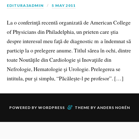
EDITURA3ADMIN
5 MAY 2011
La o conferinţă recentă organizată de American College
of Physicians din Philadelphia, un prieten care ştia
despre interesul meu faţă de diagnostic m a îndemnat să
particip la o prelegere anume. Titlul sărea în ochi, dintre
toate Noutăţile din Cardiologie şi Inovaţiile din
Nefrologie, Hematologie şi Urologie. Prelegerea se
intitula, pur şi simplu, “Păcăleşte-l pe profesor”. […]
&
POWERED BY
WORDPRESS
THEME BY
ANDERS NORÉN