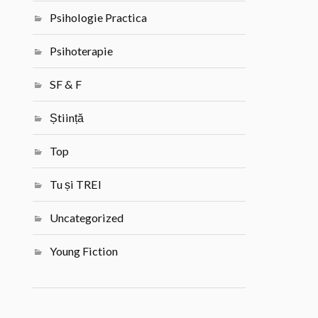
Psihologie Practica
Psihoterapie
SF & F
Știință
Top
Tu și TREI
Uncategorized
Young Fiction