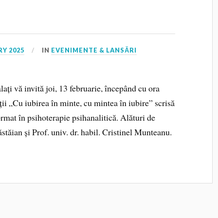
RY 2025
IN
EVENIMENTE & LANSĂRI
ați vă invită joi, 13 februarie, începând cu ora
ții „Cu iubirea în minte, cu mintea în iubire” scrisă
rmat în psihoterapie psihanalitică. Alături de
stăian și Prof. univ. dr. habil. Cristinel Munteanu.