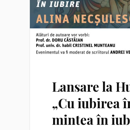
Lansare la H
„Cu iubirea î
mintea în iub