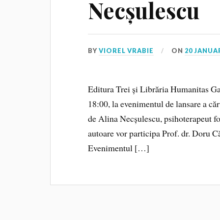
Necșulescu
BY
VIOREL VRABIE
ON
20 JANUA
Editura Trei și Librăria Humanitas Gal
18:00, la evenimentul de lansare a căr
de Alina Necșulescu, psihoterapeut fo
autoare vor participa Prof. dr. Doru Că
Evenimentul […]