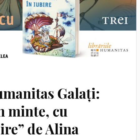
umanitas Galați:
n minte, cu
ire” de Alina