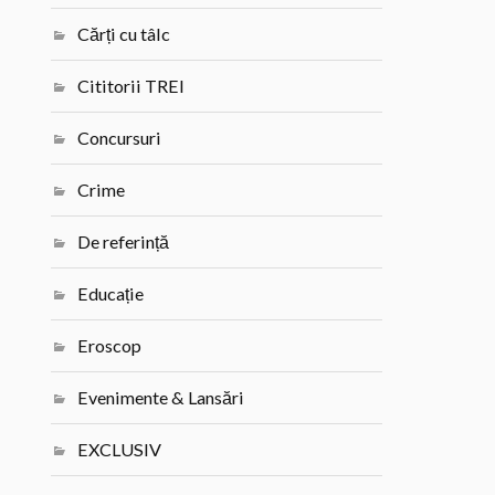
Cărți cu tâlc
Cititorii TREI
Concursuri
Crime
De referință
Educație
Eroscop
Evenimente & Lansări
EXCLUSIV