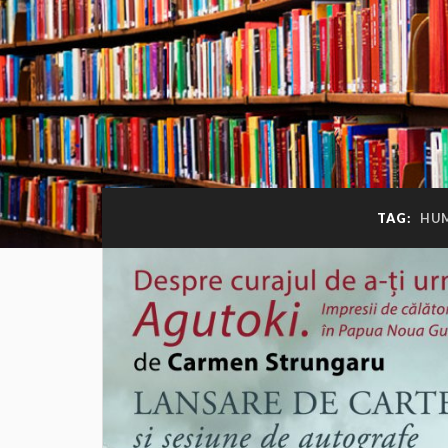
TAG:
HU