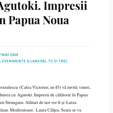
Agutoki. Impresii
 în Papua Noua
7 MAY 2024
I
,
EVENIMENTE & LANSĂRI
,
TU ȘI TREI
,
tzulescu (Calea Victoriei, nr.45) vă invită vineri,
âlnirea cu Agutoki. Impresii de călătorie în Papua
n Strungaru. Alături de noi vor fi și Luiza
ăian. Moderatoare: Laura Câlțea. Seara se va