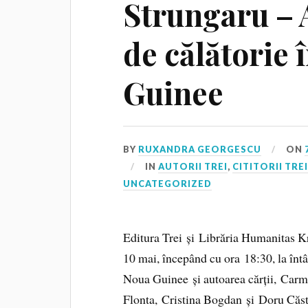
Strungaru – 
de călătorie
Guinee
BY
RUXANDRA GEORGESCU
ON
IN
AUTORII TREI
,
CITITORII TRE
UNCATEGORIZED
Editura Trei și Librăria Humanitas Kre
10 mai, începând cu ora 18:30, la înt
Noua Guinee și autoarea cărții, Carme
Flonta, Cristina Bogdan și Doru Căst