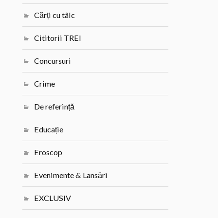
Cărți cu tâlc
Cititorii TREI
Concursuri
Crime
De referință
Educație
Eroscop
Evenimente & Lansări
EXCLUSIV