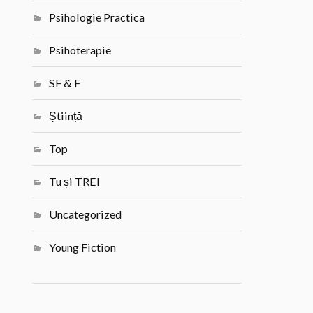
Psihologie Practica
Psihoterapie
SF & F
Știință
Top
Tu și TREI
Uncategorized
Young Fiction