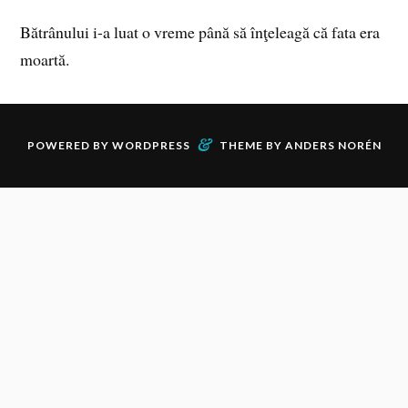
Bătrânului i-a luat o vreme până să înţeleagă că fata era
moartă.
&
POWERED BY
WORDPRESS
THEME BY
ANDERS NORÉN