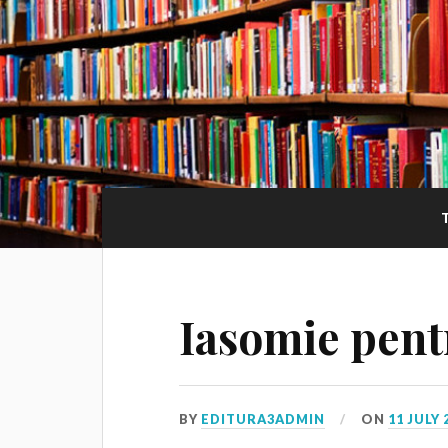
Iasomie pent
BY
EDITURA3ADMIN
ON
11 JULY 