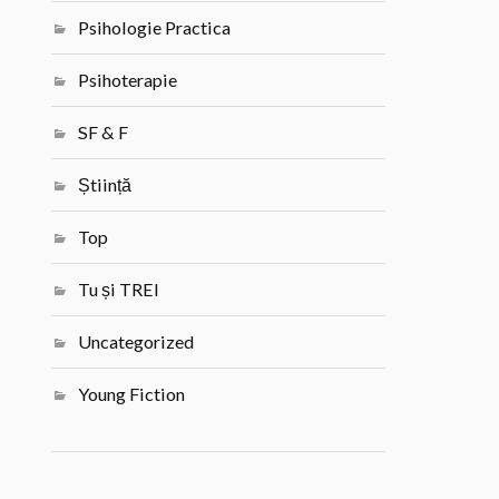
Psihologie Practica
Psihoterapie
SF & F
Știință
Top
Tu și TREI
Uncategorized
Young Fiction