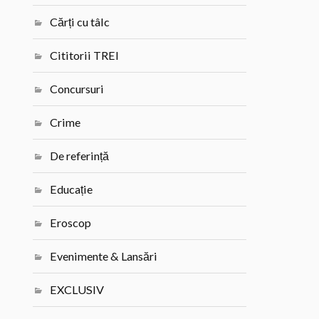
Cărți cu tâlc
Cititorii TREI
Concursuri
Crime
De referință
Educație
Eroscop
Evenimente & Lansări
EXCLUSIV