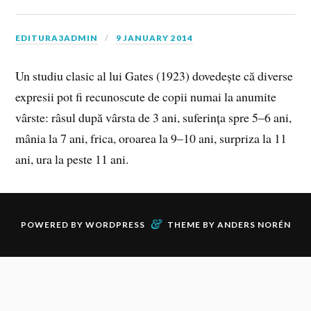
EDITURA3ADMIN
9 JANUARY 2014
Un studiu clasic al lui Gates (1923) dovedește că diverse
expresii pot fi recunoscute de copii numai la anumite
vârste: râsul după vârsta de 3 ani, suferința spre 5–6 ani,
mânia la 7 ani, frica, oroarea la 9–10 ani, surpriza la 11
ani, ura la peste 11 ani.
&
POWERED BY
WORDPRESS
THEME BY
ANDERS NORÉN