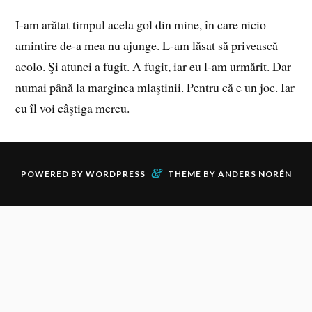
I-am arătat timpul acela gol din mine, în care nicio
amintire de-a mea nu ajunge. L-am lăsat să privească
acolo. Şi atunci a fugit. A fugit, iar eu l-am urmărit. Dar
numai până la marginea mlaştinii. Pentru că e un joc. Iar
eu îl voi câştiga mereu.
&
POWERED BY
WORDPRESS
THEME BY
ANDERS NORÉN