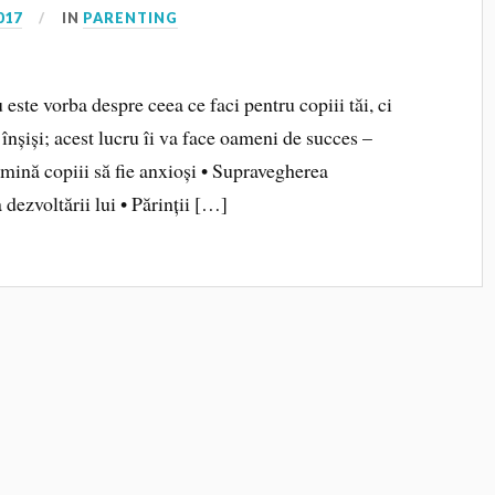
017
IN
PARENTING
este vorba despre ceea ce faci pentru copiii tăi, ci
i înșiși; acest lucru îi va face oameni de succes –
mină copiii să fie anxioși • Supravegherea
 dezvoltării lui • Părinții […]