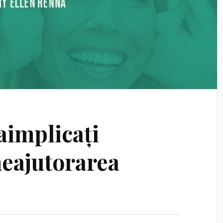
aimplicați
neajutorarea