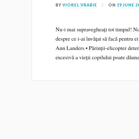
BY
VIOREL VRABIE
ON
19 JUNE 2
Nu-i mai supravegheați tot timpul! Nu 
despre ce i‑ai învățat să facă pentru e
Ann Landers • Părinții‑elicopter deter
excesivă a vieții copilului poate dăuna