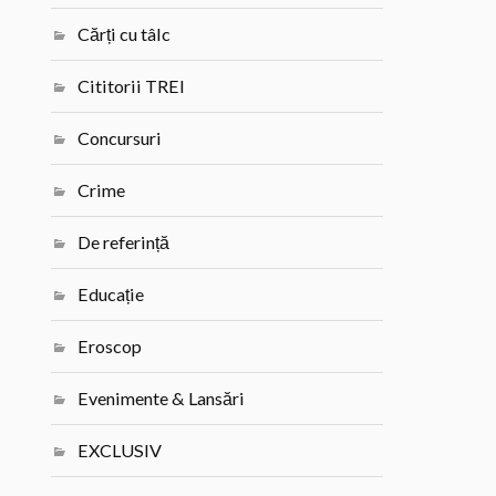
Cărți cu tâlc
Cititorii TREI
Concursuri
Crime
De referință
Educație
Eroscop
Evenimente & Lansări
EXCLUSIV