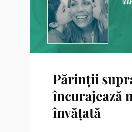
Părinții supr
încurajează 
învățată