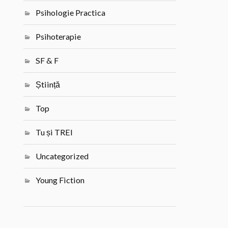
Psihologie Practica
Psihoterapie
SF & F
Știință
Top
Tu și TREI
Uncategorized
Young Fiction