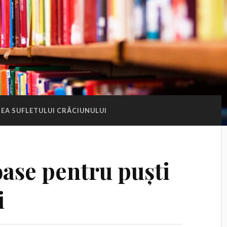
EA SUFLETULUI CRĂCIUNULUI
ioase pentru puști
i