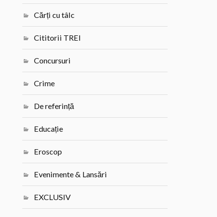
Cărți cu tâlc
Cititorii TREI
Concursuri
Crime
De referință
Educație
Eroscop
Evenimente & Lansări
EXCLUSIV