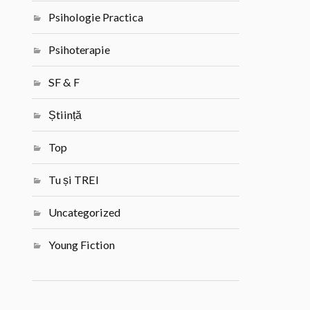
Psihologie Practica
Psihoterapie
SF & F
Știință
Top
Tu și TREI
Uncategorized
Young Fiction