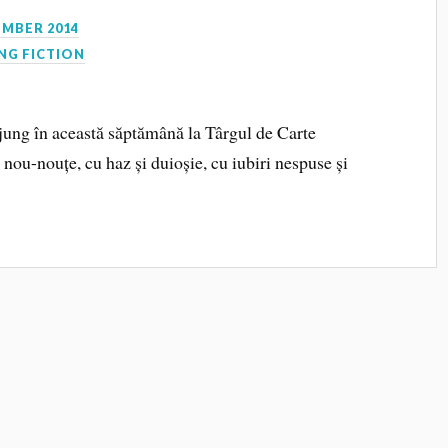
EMBER 2014
NG FICTION
ajung în această săptămână la Târgul de Carte
nou-nouțe, cu haz și duioșie, cu iubiri nespuse și