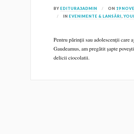
BY
EDITURA3ADMIN
ON
19 NOV
IN
EVENIMENTE & LANSĂRI
,
YOU
Pentru părinții sau adolescenții care 
Gaudeamus, am pregătit șapte povești 
delicii ciocolatii.