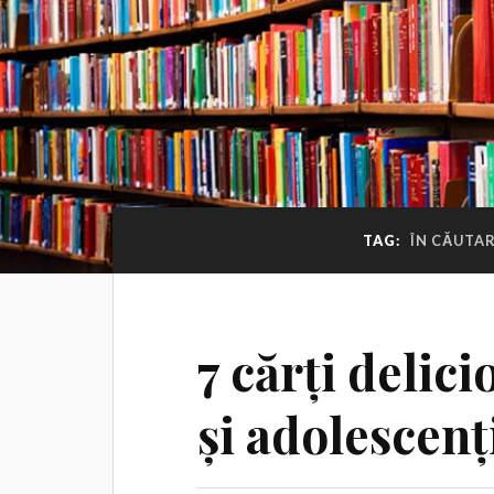
TAG:
ÎN CĂUTAR
7 cărți delic
și adolescenț