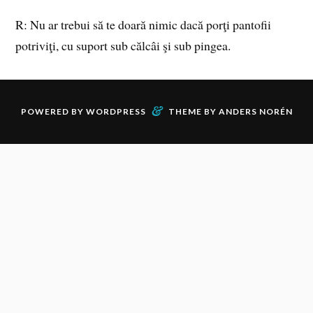
R: Nu ar trebui să te doară nimic dacă porţi pantofii
potriviţi, cu suport sub călcâi şi sub pingea.
&
POWERED BY
WORDPRESS
THEME BY
ANDERS NORÉN