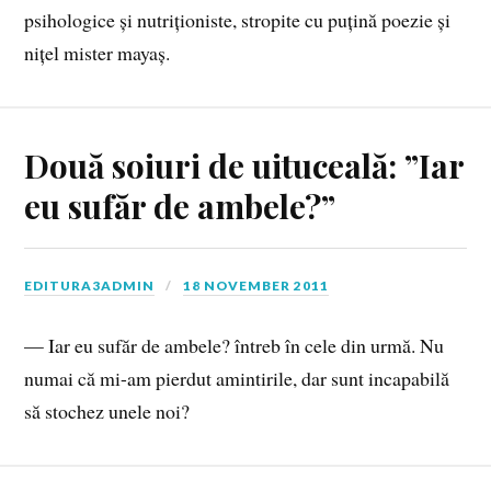
psihologice și nutriționiste, stropite cu puțină poezie și
nițel mister mayaș.
Două soiuri de uituceală: ”Iar
eu sufăr de ambele?”
EDITURA3ADMIN
18 NOVEMBER 2011
— Iar eu sufăr de ambele? întreb în cele din urmă. Nu
numai că mi-am pierdut amintirile, dar sunt incapabilă
să stochez unele noi?