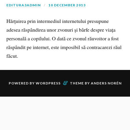
EDITURA3ADMIN
10 DECEMBER 2013
Hărțuirea prin intermediul internetului presupune
adesea răspândirea unor zvonuri și bârfe despre viața
personală a copilului. O dată ce zvonul răuvoitor a fost
răspândit pe internet, este imposibil să contracarezi răul
făcut.
&
POWERED BY
WORDPRESS
THEME BY
ANDERS NORÉN