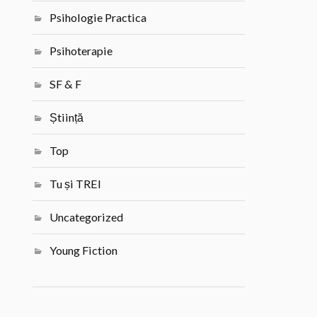
Psihologie Practica
Psihoterapie
SF & F
Știință
Top
Tu și TREI
Uncategorized
Young Fiction