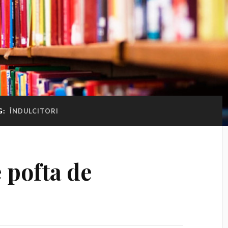
G:
ÎNDULCITORI
 pofta de