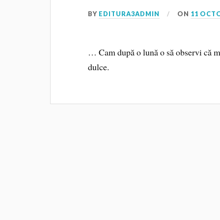
BY
EDITURA3ADMIN
ON
11 OCT
… Cam după o lună o să observi că mâ
dulce.