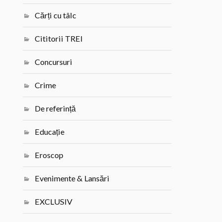
Cărți cu tâlc
Cititorii TREI
Concursuri
Crime
De referință
Educație
Eroscop
Evenimente & Lansări
EXCLUSIV