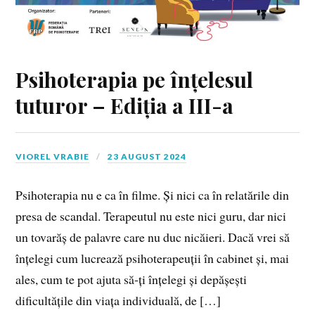
Psihoterapia pe înțelesul
tuturor – Ediția a III-a
VIOREL VRABIE
23 AUGUST 2024
Psihoterapia nu e ca în filme. Și nici ca în relatările din
presa de scandal. Terapeutul nu este nici guru, dar nici
un tovarăș de palavre care nu duc nicăieri. Dacă vrei să
înțelegi cum lucrează psihoterapeuții în cabinet și, mai
ales, cum te pot ajuta să-ți înțelegi și depășești
dificultățile din viața individuală, de […]