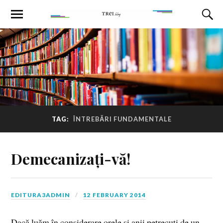
TAG:
ÎNTREBĂRI FUNDAMENTALE
Demecanizați-vă!
EDITURA3ADMIN
12 FEBRUARY 2014
Dacă luăm în considerare orele şi anii petrecuţi de un