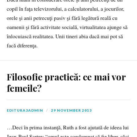
copil în faţa televizorului, a calculatorului, a jocurilor,
orele şi anii petrecuţi pasiv şi fără legătură reală cu
oamenii şi fără activitate socială, virtualitatea ajunge să
înlocuiască realitatea. Unii tineri abia dacă mai pot să
facă diferenţa.
Filosofie practică: ce mai vor
femeile?
EDITURA3ADMIN
29 NOVEMBER 2013
…Deci în prima instanţă, Ruth a fost ajutată de ideea lui
Jean-Paul Sartre: “omul este condamnat să fie liber, căci