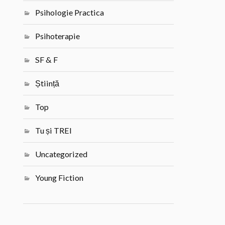
Psihologie Practica
Psihoterapie
SF & F
Știință
Top
Tu și TREI
Uncategorized
Young Fiction