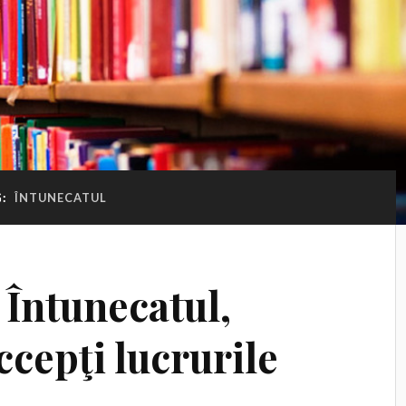
G:
ÎNTUNECATUL
 Întunecatul,
cepţi lucrurile