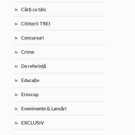
Cărți cu tâlc
Cititorii TREI
Concursuri
Crime
De referință
Educație
Eroscop
Evenimente & Lansări
EXCLUSIV