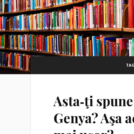
TA
Asta‑ţi spune
Genya? Aşa ac