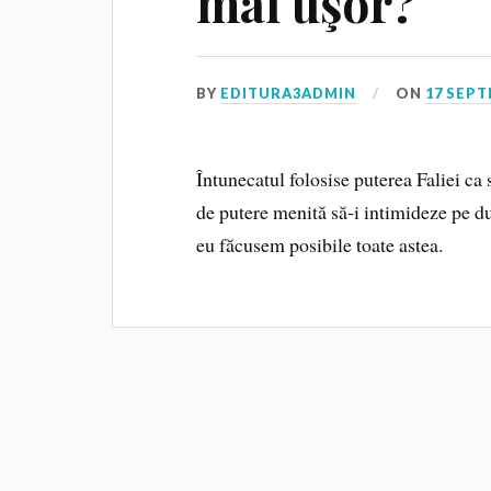
mai uşor?
BY
EDITURA3ADMIN
ON
17 SEPT
Întunecatul folosise puterea Faliei ca
de putere menită să‑i intimideze pe d
eu făcusem posibile toate astea.