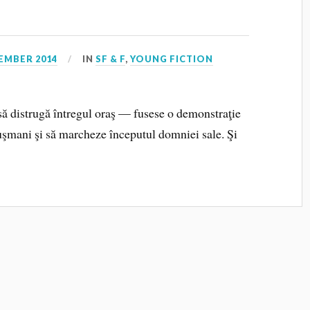
EMBER 2014
IN
SF & F
,
YOUNG FICTION
 să distrugă întregul oraş — fusese o demonstraţie
uşmani şi să marcheze începutul domniei sale. Şi