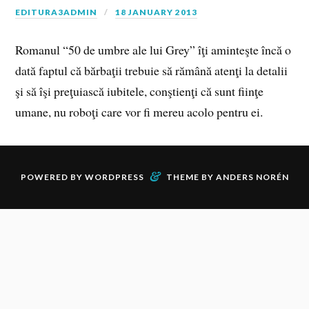
EDITURA3ADMIN
18 JANUARY 2013
Romanul “50 de umbre ale lui Grey” îţi aminteşte încă o
dată faptul că bărbaţii trebuie să rămână atenţi la detalii
şi să îşi preţuiască iubitele, conştienţi că sunt fiinţe
umane, nu roboţi care vor fi mereu acolo pentru ei.
&
POWERED BY
WORDPRESS
THEME BY
ANDERS NORÉN