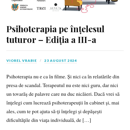
Psihoterapia pe înțelesul
tuturor – Ediția a III-a
VIOREL VRABIE
23 AUGUST 2024
Psihoterapia nu e ca în filme. Și nici ca în relatările din
presa de scandal. Terapeutul nu este nici guru, dar nici
un tovarăș de palavre care nu duc nicăieri. Dacă vrei să
înțelegi cum lucrează psihoterapeuții în cabinet și, mai
ales, cum te pot ajuta să-ți înțelegi și depășești
dificultățile din viața individuală, de […]