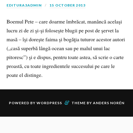
EDITURA3ADMIN
15 OCTOBER 2013
Boemul Pete – care doarme îmbrăcat, manâncă acelaşi
lucru zi de zi şi-şi foloseşte blugii pe post de şervet la
masă – îşi doreşte faima şi bogăţia tuturor acestor autori
(„casă superbă lângă ocean sau pe malul unui lac
pitoresc”) şi e dispus, pentru toate astea, să scrie o carte
proastă, cu toate ingredientele succesului pe care le
poate el distinge.
&
POWERED BY
WORDPRESS
THEME BY
ANDERS NORÉN