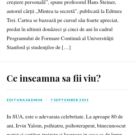
creștere personală”, spune profesorul Hans Steiner,
autorul cărții „Mintea ta secretă”, publicată la Editura
Trei. Cartea se bazează pe cursul său foarte apreciat,
predat în ultimii douăzeci și cinci de ani în cadrul
Programului de Formare Continuă al Universității
Stanford și studenților de […]
Ce inseamna sa fii viu?
EDITURA3ADMIN
7 SEPTEMBER 2011
In SUA, este o adevarata celebritate. La aproape 80 de
ani, Irvin Yalom, psihiatru, psihoterapeut, binecunoscut
eseist si scriitor, traieste si lucreaza in casa sa de lemn