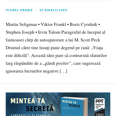
VIOREL VRABIE
25 MARCH 2020
Martin Seligman • Viktor Frankl • Boris Cyrulnik •
Stephen Joseph • Irvin Yalom Paragraful de început al
faimoasei cărți de autoajutorare a lui M. Scott Peck
Drumul către tine însuți pune degetul pe rană: „Viața
este dificilă“. Această idee pare să contravină sfaturilor
larg răspândite de a „gândi pozitiv“, care sugerează
ignorarea lucrurilor negative […]