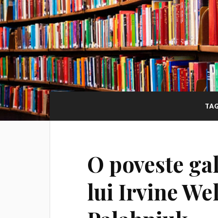
TA
O poveste gal
lui Irvine We