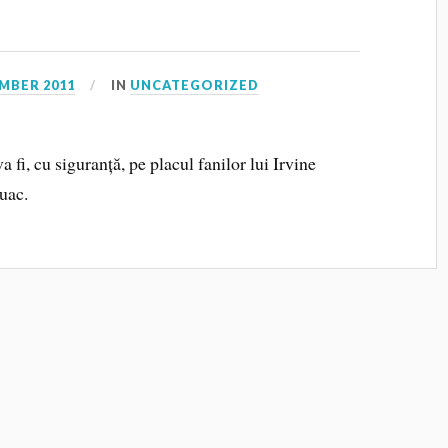
MBER 2011
IN
UNCATEGORIZED
i, cu siguranță, pe placul fanilor lui Irvine
uac.