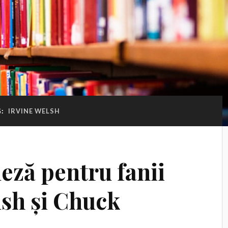
G:
IRVINE WELSH
eză pentru fanii
lsh și Chuck