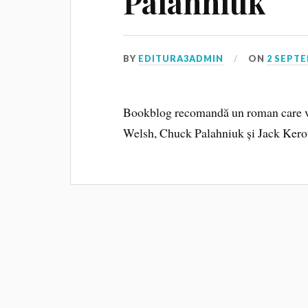
Palahniuk
BY
EDITURA3ADMIN
ON
2 SEPTE
Bookblog recomandă un roman care va f
Welsh, Chuck Palahniuk și Jack Kero