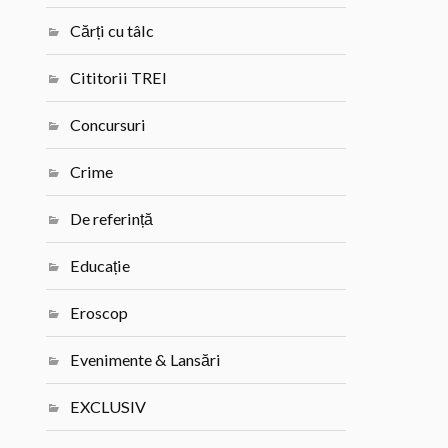
Cărți cu tâlc
Cititorii TREI
Concursuri
Crime
De referință
Educație
Eroscop
Evenimente & Lansări
EXCLUSIV