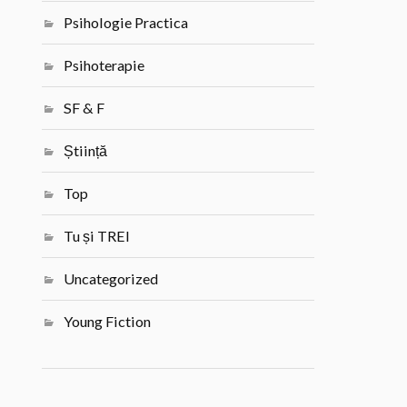
Psihologie Practica
Psihoterapie
SF & F
Știință
Top
Tu și TREI
Uncategorized
Young Fiction