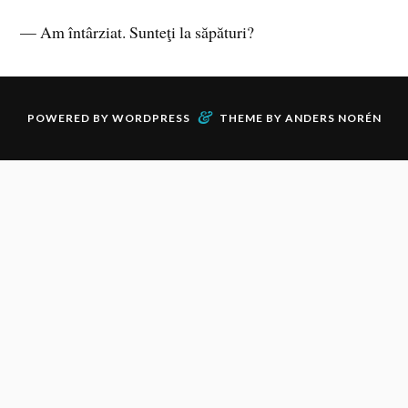
— Am întârziat. Sunteţi la săpături?
&
POWERED BY
WORDPRESS
THEME BY
ANDERS NORÉN